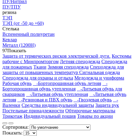
ПУ/Нитрил
ПУ/ТПУ
резина
ТЭП
ТЭП (от -50 до +60)
Стелька
Вспененный полиуретан
Кевлар
Металл (1200Н)
97
Показать
Защита от термических рисков электрической дуги.
Костюмы
рабочие с Минпромторгом
Летняя спецодежда
Спецодежда
для пожарных
Ткани
Зимняя спецодежда
Спецодежда для
защиты от повышенных температур
Сигнальная одежда
Спецодежда для охраны и отдыха
Медодежда и униформа
Рабочая обувь
-Бортопрошивная обувь летняя
-
Бортопрошивная обувь утепленная
-Литьевая обувь для
сварщиков
-Литьевая обувь утепленная
-Литьевая обувь
летняя
-Резиновая и ПВХ обувь
-Гвоздевая обувь
-
Валенки
Средства индивидуальной защиты
Защита рук
Постельные принадлежности
Обтирочные материалы
Трикотаж
Индивидуальный пошив
Товары по акции
Сортировка:
Показать: