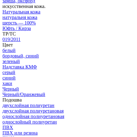
замша, оксфорд
искусственная кожа.
Натуральная кожа
натуральня кожа
шерсть — 100%
Юфть / Кирза
ТР/ТС
019/2011
Цвет
белый
бордовый, синий
зеленый
Надставка КМФ
серый
синий
хаки
Черный
Черный/Оранжевый
Подошва
двухслойная полиуретан
двухслойная полиуретановая
однослойная полиуретановая
однослойный полиуретан
ПВХ
ПВХ или резина