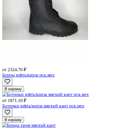
от
2324.70 ₽
Берцы юфть/кирза иск.мех
В корзину
от
1871.10 ₽
Ботинки юфть/кирза мягкий кант иск.мех
В корзину