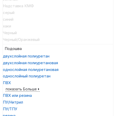
Надставка КМФ
серый
синий
хаки
Черный
Черный/Оранжевый
Подошва
двухслойная полиуретан
двухслойная полиуретановая
однослойная полиуретановая
однослойный полиуретан
ПВХ
показать Больше
ПВХ или резина
ПУ/Нитрил
ПУ/ТПУ
резина