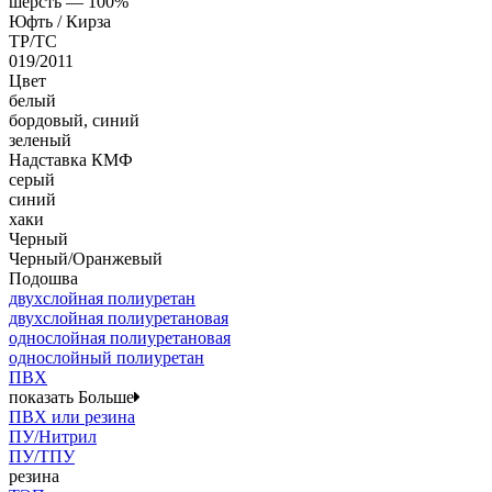
шерсть — 100%
Юфть / Кирза
ТР/ТС
019/2011
Цвет
белый
бордовый, синий
зеленый
Надставка КМФ
серый
синий
хаки
Черный
Черный/Оранжевый
Подошва
двухслойная полиуретан
двухслойная полиуретановая
однослойная полиуретановая
однослойный полиуретан
ПВХ
показать Больше
ПВХ или резина
ПУ/Нитрил
ПУ/ТПУ
резина