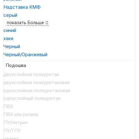
Надставка КМФ
серый
показать Больше
синий
хаки
Черный
Черный/Оранжевый
Подошва
двухслойная полиуретан
двухслойная полиуретановая
однослойная полиуретановая
однослойный полиуретан
ПВХ
ПВХ или резина
ПУ/Нитрил
ПУ/ТПУ
резина