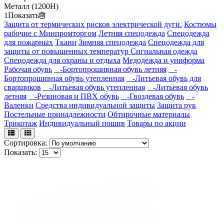
Металл (1200Н)
1
Показать
Защита от термических рисков электрической дуги.
Костюмы
рабочие с Минпромторгом
Летняя спецодежда
Спецодежда
для пожарных
Ткани
Зимняя спецодежда
Спецодежда для
защиты от повышенных температур
Сигнальная одежда
Спецодежда для охраны и отдыха
Медодежда и униформа
Рабочая обувь
-Бортопрошивная обувь летняя
-
Бортопрошивная обувь утепленная
-Литьевая обувь для
сварщиков
-Литьевая обувь утепленная
-Литьевая обувь
летняя
-Резиновая и ПВХ обувь
-Гвоздевая обувь
-
Валенки
Средства индивидуальной защиты
Защита рук
Постельные принадлежности
Обтирочные материалы
Трикотаж
Индивидуальный пошив
Товары по акции
Сортировка:
Показать: