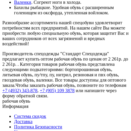
Валенки
. Согреют ноги в холода.
Бахилы рыбацкие. Удобная обувь с расширенным
голенищем из оксфорда, утепленная войлоком.
Разнообразие ассортимента нашей спецобуви удовлетворит
потребностям всех предприятий. На нашем сайте Вы можете
приобрести любую специальную обувь, которая защитит Вас и
ваших сотрудников от всех загрязнений и вредных
воздействий!
Производитель спецодежды "Стандарт Спецодежда"
предлагает купить оптом рабочая обувь по ценам от 2 261р. до
2 261р. . Категория товаров рабочая обувь представлена
следующими подкатегориями: бортопрошивная обувь,
литьевая обувь, пу/тпу, пу, нитрил, резиновая и пвх обувь,
гвоздевая обувь, валенки. Все товары доступны для оптового
заказа.Чтобы заказать рабочая обувь, позвоните по телефонам
+7 (4932) 343-878
,
+7 (905) 109 3878
или напишите через
форму обратной связи.
рабочая обувь
Информация
Система скидок
Доставка
Политика Безопасности