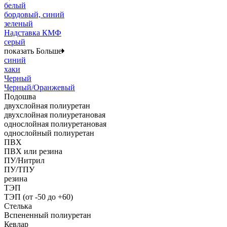
белый
бордовый, синий
зеленый
Надставка КМФ
серый
показать Больше
синий
хаки
Черный
Черный/Оранжевый
Подошва
двухслойная полиуретан
двухслойная полиуретановая
однослойная полиуретановая
однослойный полиуретан
ПВХ
ПВХ или резина
ПУ/Нитрил
ПУ/ТПУ
резина
ТЭП
ТЭП (от -50 до +60)
Стелька
Вспененный полиуретан
Кевлар