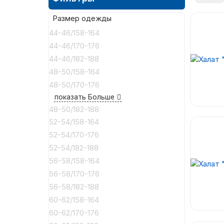
Размер одежды
44-46/158-164
44-46/170-176
44-46/182-188
48-50/158-164
48-50/170-176
показать Больше
48-50/182-188
52-54/158-164
52-54/170-176
52-54/182-188
56-58/158-164
56-58/170-176
56-58/182-188
60-62/158-164
60-62/170-176