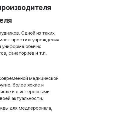
производителя
еля
удников. Одной из таких
имает престиж учреждения
ой униформе обычно
в, санаториев и т.п.
 современной медицинской
угие, более яркие и
числе и с интересными
воей актуальности.
жды для медперсонала,