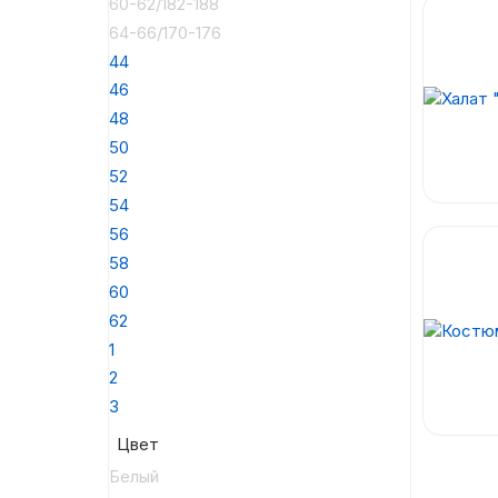
60-62/182-188
64-66/170-176
44
46
48
50
52
54
56
58
60
62
1
2
3
Цвет
Белый