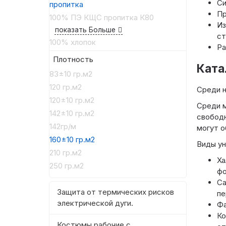
Си
пропитка
Пр
100% ПЭ КЩС пропитка К80
Из
показать Больше
ст
100% хлопок
Ра
Плотность
Ката
83±10 гр.м2
120 гр.м2
Среди н
120±10 гр.м2
Среди м
142±10 гр.м2
свободн
142гр/м
могут о
160±10 гр.м2
Виды ун
210 гр.м2
Ха
250 гр.м2
фо
Са
Защита от термических рисков
пе
электрической дуги.
Фа
Ко
Костюмы рабочие с