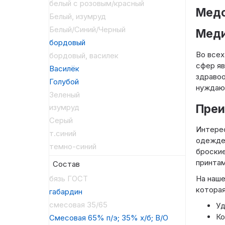
белый с розовым/красный
Медо
Белый, изумруд
Белый/Синий/Черный
Меди
бордовый
Во всех
бордовый, василек
сфер яв
Василёк
здравоо
Голубой
нуждают
Зеленый
Преи
изумруд
Серый
Интерес
т.синий
одежде.
темно-синий
броские
принтам
Состав
бязь ГОСТ
На наш
которая
габардин
смесовая 35/65
Уд
Ко
Смесовая 65% п/э; 35% х/б; В/О