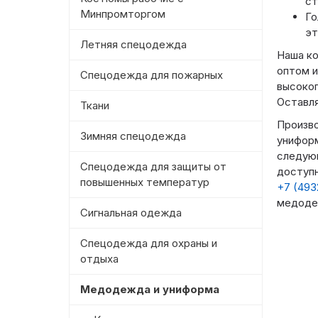
ст
Минпромторгом
Го
эт
Летняя спецодежда
Наша к
оптом и
Спецодежда для пожарных
высоког
Оставля
Ткани
Произв
Зимняя спецодежда
униформ
следующ
Спецодежда для защиты от
доступн
повышенных температур
+7 (493
медоде
Сигнальная одежда
Спецодежда для охраны и
отдыха
Медодежда и униформа