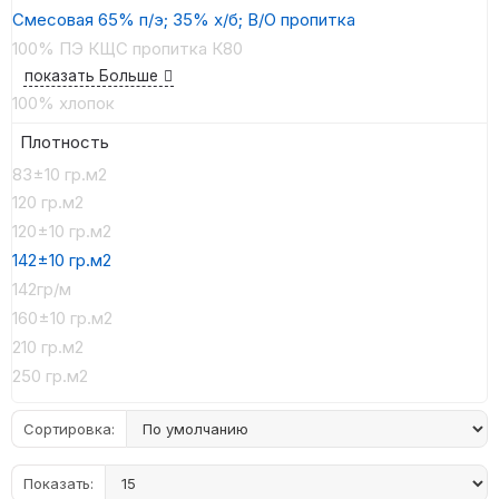
Смесовая 65% п/э; 35% х/б; В/О пропитка
100% ПЭ КЩС пропитка К80
показать Больше
100% хлопок
Плотность
83±10 гр.м2
120 гр.м2
120±10 гр.м2
142±10 гр.м2
142гр/м
160±10 гр.м2
210 гр.м2
250 гр.м2
Сортировка:
Показать: