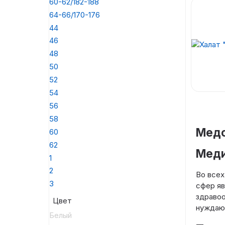
60-62/182-188
64-66/170-176
44
46
48
50
52
54
56
58
Медо
60
62
Меди
1
2
Во всех
3
сфер яв
здравоо
Цвет
нуждают
Белый