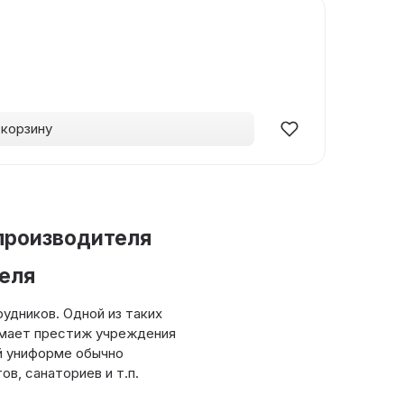
 корзину
производителя
еля
удников. Одной из таких
имает престиж учреждения
ой униформе обычно
в, санаториев и т.п.