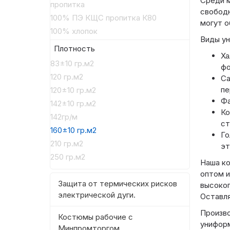
Среди м
пропитка
свободн
100% ПЭ КЩС пропитка К80
могут о
100% хлопок
Виды ун
Плотность
Ха
83±10 гр.м2
фо
120 гр.м2
Са
пе
120±10 гр.м2
Фа
142±10 гр.м2
Ко
142гр/м
ст
160±10 гр.м2
Го
210 гр.м2
эт
250 гр.м2
Наша к
оптом и
Защита от термических рисков
высоког
электрической дуги.
Оставля
Произв
Костюмы рабочие с
униформ
Минпромторгом