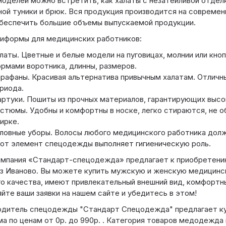
оделей можно встретить, как халаты с незатейливой отделк
ой туники и брюк. Вся продукция производится на современ
беспечить большие объемы выпускаемой продукции.
иформы для медицинских работников:
латы. Цветные и белые модели на пуговицах, молнии или кноп
рмами воротника, длинны, размеров.
рафаны. Красивая альтернатива привычным халатам. Отличн
риода.
ртуки. Пошиты из прочных материалов, гарантирующих высо
стюмы. Удобны и комфортны в носке, легко стираются, не 
ирке.
ловные уборы. Волосы любого медицинского работника долж
от элемент спецодежды выполняет гигиеническую роль.
омпания «Стандарт-спецодежда» предлагает к приобретен
з Иваново. Вы можете купить мужскую и женскую медицинс
о качества, имеют привлекательный внешний вид, комфортны
йте ваши заявки на нашем сайте и убедитесь в этом!
одитель спецодежды "Стандарт Спецодежда" предлагает к
а по ценам от 0р. до 990р. . Категория товаров медодежда