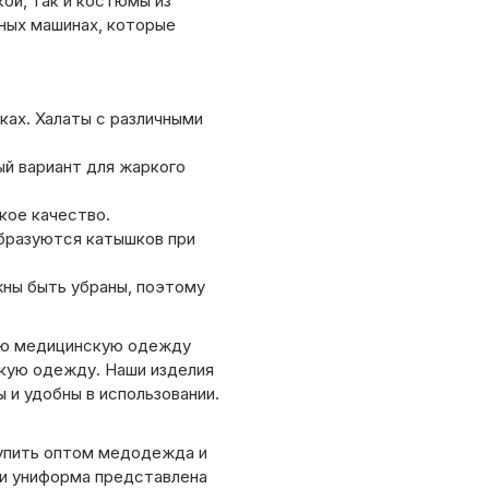
ой, так и костюмы из
ных машинах, которые
ках. Халаты с различными
ый вариант для жаркого
кое качество.
образуются катышков при
ны быть убраны, поэтому
ию медицинскую одежду
кую одежду. Наши изделия
 и удобны в использовании.
упить оптом медодежда и
 и униформа представлена