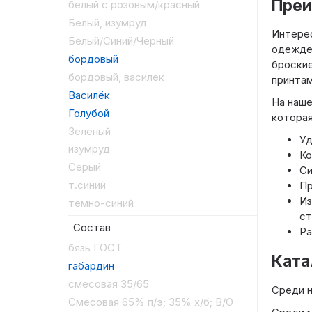
Преи
белый с розовым/красный
Белый, изумруд
Интерес
Белый/Синий/Черный
одежде.
бордовый
броские
бордовый, василек
принтам
Василёк
На наш
Голубой
которая
Зеленый
Уд
изумруд
Ко
Серый
Си
т.синий
Пр
Из
темно-синий
ст
Состав
Ра
бязь ГОСТ
Ката
габардин
смесовая 35/65
Среди н
Смесовая 65% п/э; 35% х/б; В/О