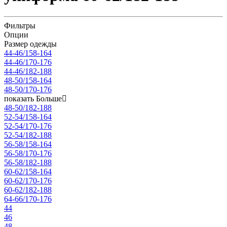
Фильтры
Опции
Размер одежды
44-46/158-164
44-46/170-176
44-46/182-188
48-50/158-164
48-50/170-176
показать Больше
48-50/182-188
52-54/158-164
52-54/170-176
52-54/182-188
56-58/158-164
56-58/170-176
56-58/182-188
60-62/158-164
60-62/170-176
60-62/182-188
64-66/170-176
44
46
48