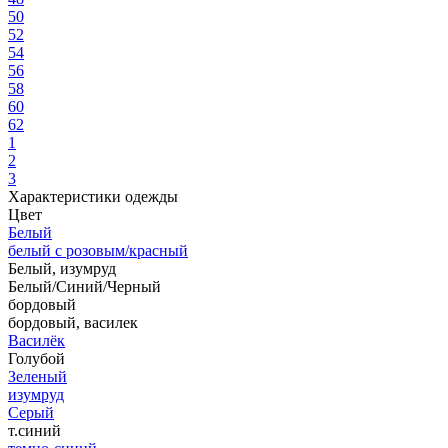
50
52
54
56
58
60
62
1
2
3
Характеристики одежды
Цвет
Белый
белый с розовым/красный
Белый, изумруд
Белый/Синий/Черный
бордовый
бордовый, василек
Василёк
Голубой
Зеленый
изумруд
Серый
т.синий