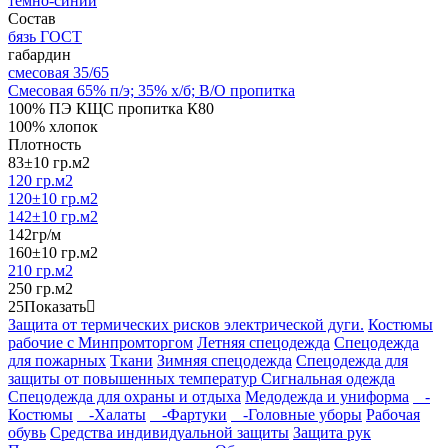
темно-синий
Состав
бязь ГОСТ
габардин
смесовая 35/65
Смесовая 65% п/э; 35% х/б; В/О пропитка
100% ПЭ КЩС пропитка К80
100% хлопок
Плотность
83±10 гр.м2
120 гр.м2
120±10 гр.м2
142±10 гр.м2
142гр/м
160±10 гр.м2
210 гр.м2
250 гр.м2
25
Показать
Защита от термических рисков электрической дуги.
Костюмы
рабочие с Минпромторгом
Летняя спецодежда
Спецодежда
для пожарных
Ткани
Зимняя спецодежда
Спецодежда для
защиты от повышенных температур
Сигнальная одежда
Спецодежда для охраны и отдыха
Медодежда и униформа
-
Костюмы
-Халаты
-Фартуки
-Головные уборы
Рабочая
обувь
Средства индивидуальной защиты
Защита рук