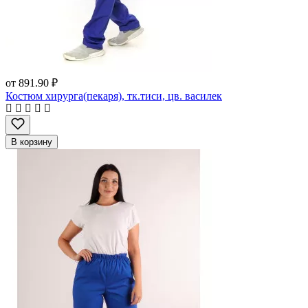
от
891.90 ₽
Костюм хирурга(пекаря), тк.тиси, цв. василек
В корзину