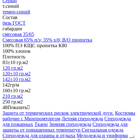
Серый
т.синий
темно-синий
Состав
бязь ГОСТ
габардин
смесовая 35/65
Смесовая 65% п/э; 35% х/б; В/О пропитка
100% ПЭ КЩС пропитка К80
100% хлопок
Плотность
83±10 гр.м2
120 гр.м2
120±10 гр.м2
142±10 гр.м2
142гр/м
160±10 гр.м2
210 гр.м2
250 гр.м2
48
Показать
Защита от термических рисков электрической дуги.
Костюмы
рабочие с Минпромторгом
Летняя спецодежда
Спецодежда
для пожарных
Ткани
Зимняя спецодежда
Спецодежда для
защиты от повышенных температур
Сигнальная одежда
Спецодежда для охраны и отдыха
Медодежда и униформа
-