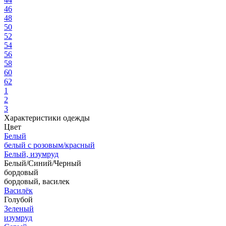
46
48
50
52
54
56
58
60
62
1
2
3
Характеристики одежды
Цвет
Белый
белый с розовым/красный
Белый, изумруд
Белый/Синий/Черный
бордовый
бордовый, василек
Василёк
Голубой
Зеленый
изумруд