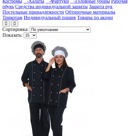
Костюмы
-Халаты
-Фартуки
-Головные уборы
Рабочая
обувь
Средства индивидуальной защиты
Защита рук
Постельные принадлежности
Обтирочные материалы
Трикотаж
Индивидуальный пошив
Товары по акции
Сортировка:
Показать: