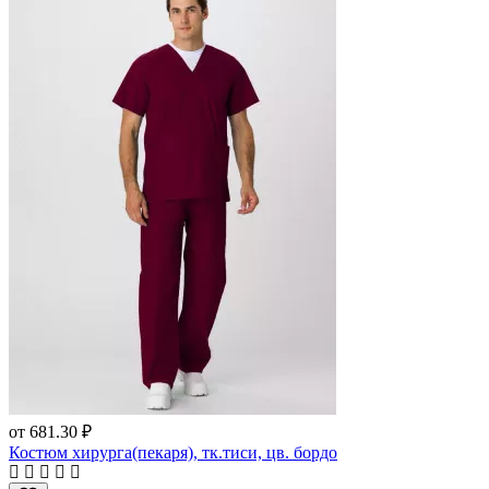
от
681.30 ₽
Костюм хирурга(пекаря), тк.тиси, цв. бордо