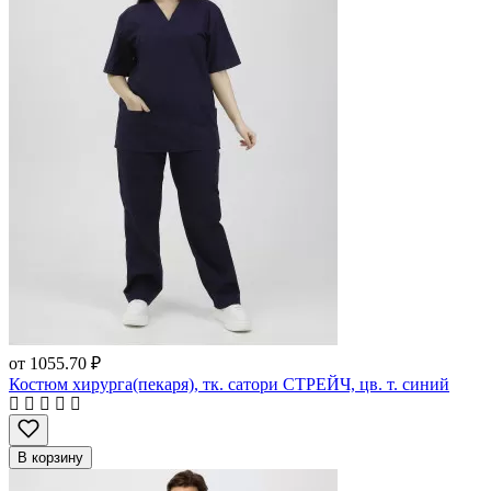
от
1055.70 ₽
Костюм хирурга(пекаря), тк. сатори СТРЕЙЧ, цв. т. синий
В корзину