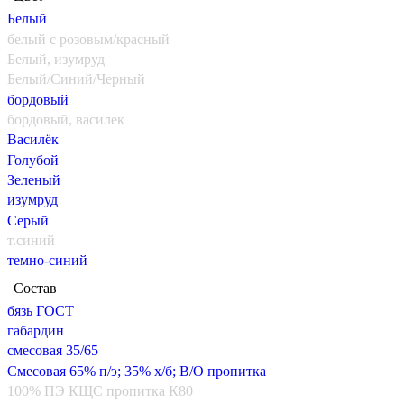
Белый
белый с розовым/красный
Белый, изумруд
Белый/Синий/Черный
бордовый
бордовый, василек
Василёк
Голубой
Зеленый
изумруд
Серый
т.синий
темно-синий
Состав
бязь ГОСТ
габардин
смесовая 35/65
Смесовая 65% п/э; 35% х/б; В/О пропитка
100% ПЭ КЩС пропитка К80