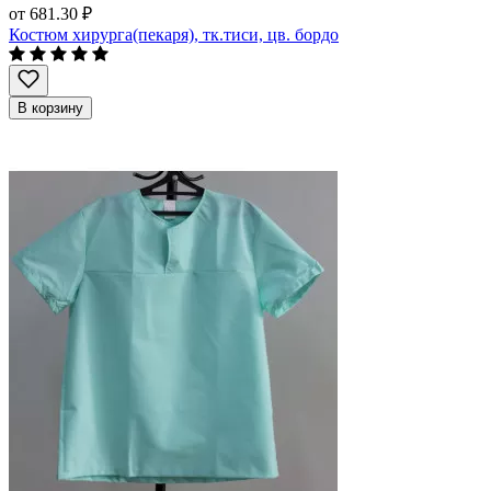
от
681.30 ₽
Костюм хирурга(пекаря), тк.тиси, цв. бордо
В корзину