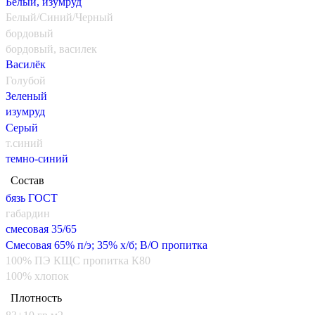
Белый, изумруд
Белый/Синий/Черный
бордовый
бордовый, василек
Василёк
Голубой
Зеленый
изумруд
Серый
т.синий
темно-синий
Состав
бязь ГОСТ
габардин
смесовая 35/65
Смесовая 65% п/э; 35% х/б; В/О пропитка
100% ПЭ КЩС пропитка К80
100% хлопок
Плотность