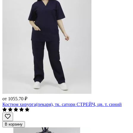
от
1055.70 ₽
Костюм хирурга(пекаря), тк. сатори СТРЕЙЧ, цв. т. синий
В корзину