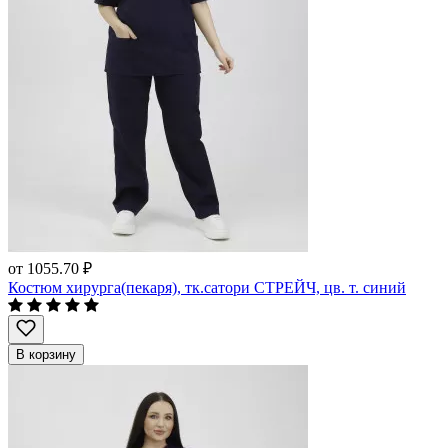
от
1055.70 ₽
Костюм хирурга(пекаря), тк.сатори СТРЕЙЧ, цв. т. синий
В корзину