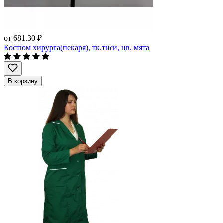
от
681.30 ₽
Костюм хирурга(пекаря), тк.тиси, цв. мята
В корзину