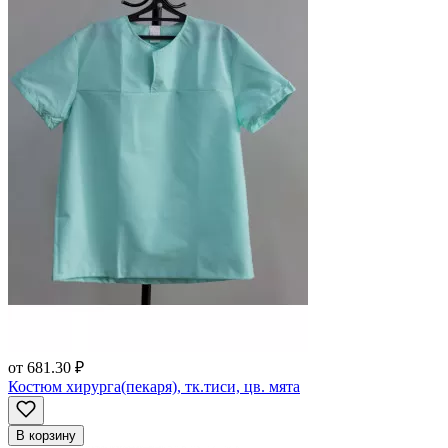
от
681.30 ₽
Костюм хирурга(пекаря), тк.тиси, цв. мята
В корзину