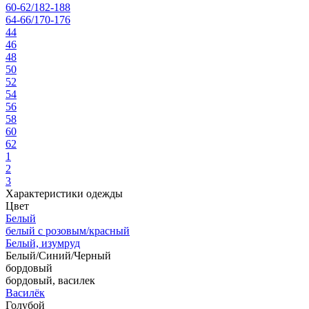
60-62/182-188
64-66/170-176
44
46
48
50
52
54
56
58
60
62
1
2
3
Характеристики одежды
Цвет
Белый
белый с розовым/красный
Белый, изумруд
Белый/Синий/Черный
бордовый
бордовый, василек
Василёк
Голубой