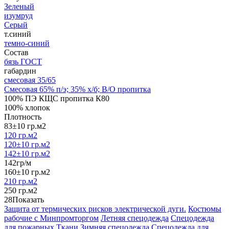
Зеленый
изумруд
Серый
т.синий
темно-синий
Состав
бязь ГОСТ
габардин
смесовая 35/65
Смесовая 65% п/э; 35% х/б; В/О пропитка
100% ПЭ КЩС пропитка К80
100% хлопок
Плотность
83±10 гр.м2
120 гр.м2
120±10 гр.м2
142±10 гр.м2
142гр/м
160±10 гр.м2
210 гр.м2
250 гр.м2
28
Показать
Защита от термических рисков электрической дуги.
Костюмы
рабочие с Минпромторгом
Летняя спецодежда
Спецодежда
для пожарных
Ткани
Зимняя спецодежда
Спецодежда для