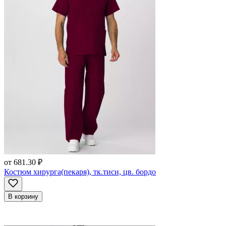
от
681.30 ₽
Костюм хирурга(пекаря), тк.тиси, цв. бордо
В корзину