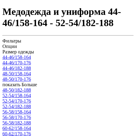
Медодежда и униформа 44-
46/158-164 - 52-54/182-188
Фильтры
Опции
Размер одежды
44-46/158-164
44-46/170-176
44-46/182-188
48-50/158-164
48-50/170-176
показать Больше
48-50/182-188
52-54/158-164
52-54/170-176
52-54/182-188
56-58/158-164
56-58/170-176
56-58/182-188
60-62/158-164
60-62/170-176