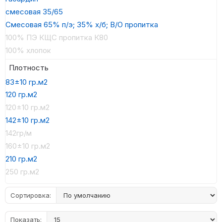
смесовая 35/65
Смесовая 65% п/э; 35% х/б; В/О пропитка
100% ПЭ КЩС пропитка К80
100% хлопок
Плотность
83±10 гр.м2
120 гр.м2
120±10 гр.м2
142±10 гр.м2
142гр/м
160±10 гр.м2
210 гр.м2
250 гр.м2
Сортировка:
Показать: