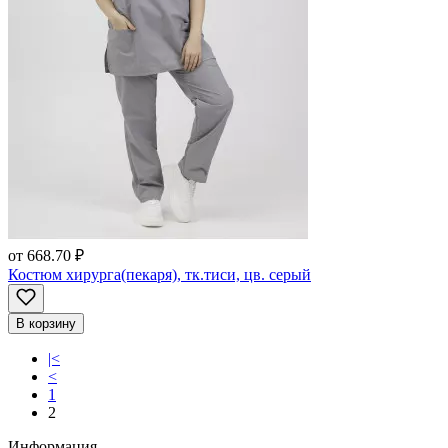
от
668.70 ₽
Костюм хирурга(пекаря), тк.тиси, цв. серый
В корзину
|<
<
1
2
Информация