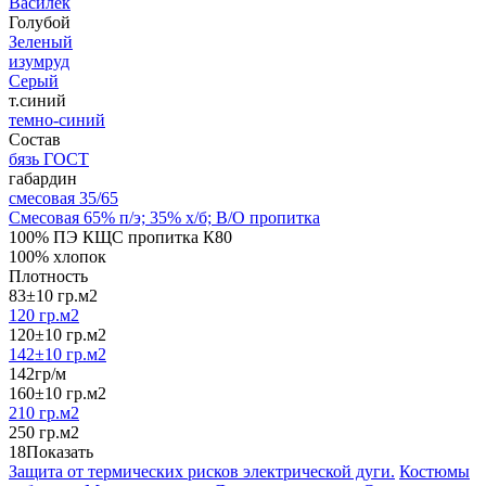
Василёк
Голубой
Зеленый
изумруд
Серый
т.синий
темно-синий
Состав
бязь ГОСТ
габардин
смесовая 35/65
Смесовая 65% п/э; 35% х/б; В/О пропитка
100% ПЭ КЩС пропитка К80
100% хлопок
Плотность
83±10 гр.м2
120 гр.м2
120±10 гр.м2
142±10 гр.м2
142гр/м
160±10 гр.м2
210 гр.м2
250 гр.м2
18
Показать
Защита от термических рисков электрической дуги.
Костюмы