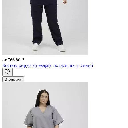
от
766.80 ₽
Костюм хирурга(пекаря), тк.тиси, цв. т. синий
В корзину