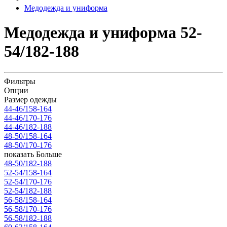
Медодежда и униформа
Медодежда и униформа 52-
54/182-188
Фильтры
Опции
Размер одежды
44-46/158-164
44-46/170-176
44-46/182-188
48-50/158-164
48-50/170-176
показать Больше
48-50/182-188
52-54/158-164
52-54/170-176
52-54/182-188
56-58/158-164
56-58/170-176
56-58/182-188