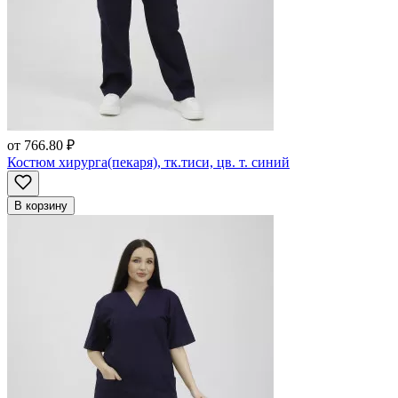
от
766.80 ₽
Костюм хирурга(пекаря), тк.тиси, цв. т. синий
В корзину