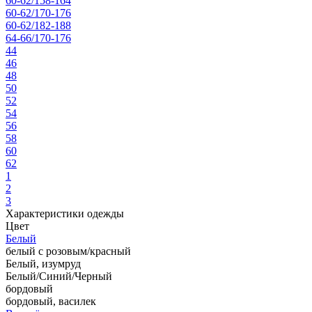
60-62/158-164
60-62/170-176
60-62/182-188
64-66/170-176
44
46
48
50
52
54
56
58
60
62
1
2
3
Характеристики одежды
Цвет
Белый
белый с розовым/красный
Белый, изумруд
Белый/Синий/Черный
бордовый
бордовый, василек