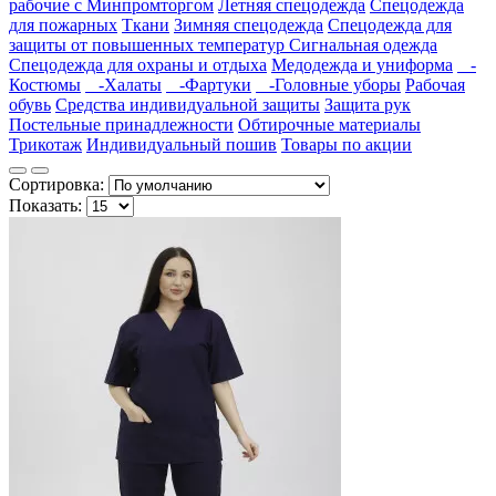
рабочие с Минпромторгом
Летняя спецодежда
Спецодежда
для пожарных
Ткани
Зимняя спецодежда
Спецодежда для
защиты от повышенных температур
Сигнальная одежда
Спецодежда для охраны и отдыха
Медодежда и униформа
-
Костюмы
-Халаты
-Фартуки
-Головные уборы
Рабочая
обувь
Средства индивидуальной защиты
Защита рук
Постельные принадлежности
Обтирочные материалы
Трикотаж
Индивидуальный пошив
Товары по акции
Сортировка:
Показать: