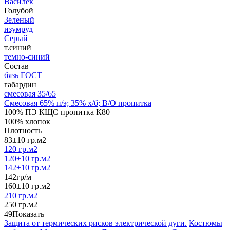
Василёк
Голубой
Зеленый
изумруд
Серый
т.синий
темно-синий
Состав
бязь ГОСТ
габардин
смесовая 35/65
Смесовая 65% п/э; 35% х/б; В/О пропитка
100% ПЭ КЩС пропитка К80
100% хлопок
Плотность
83±10 гр.м2
120 гр.м2
120±10 гр.м2
142±10 гр.м2
142гр/м
160±10 гр.м2
210 гр.м2
250 гр.м2
49
Показать
Защита от термических рисков электрической дуги.
Костюмы