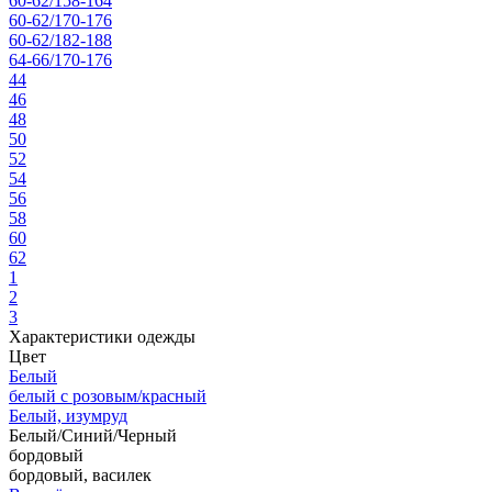
60-62/158-164
60-62/170-176
60-62/182-188
64-66/170-176
44
46
48
50
52
54
56
58
60
62
1
2
3
Характеристики одежды
Цвет
Белый
белый с розовым/красный
Белый, изумруд
Белый/Синий/Черный
бордовый
бордовый, василек