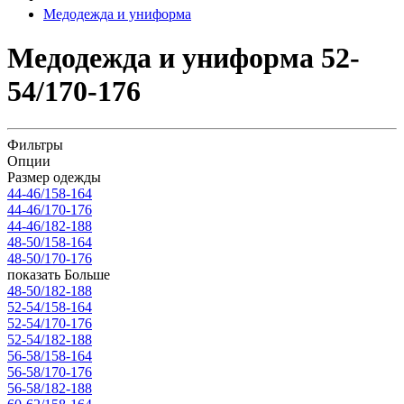
Медодежда и униформа
Медодежда и униформа 52-
54/170-176
Фильтры
Опции
Размер одежды
44-46/158-164
44-46/170-176
44-46/182-188
48-50/158-164
48-50/170-176
показать Больше
48-50/182-188
52-54/158-164
52-54/170-176
52-54/182-188
56-58/158-164
56-58/170-176
56-58/182-188