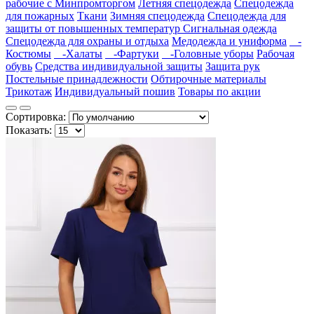
рабочие с Минпромторгом
Летняя спецодежда
Спецодежда
для пожарных
Ткани
Зимняя спецодежда
Спецодежда для
защиты от повышенных температур
Сигнальная одежда
Спецодежда для охраны и отдыха
Медодежда и униформа
-
Костюмы
-Халаты
-Фартуки
-Головные уборы
Рабочая
обувь
Средства индивидуальной защиты
Защита рук
Постельные принадлежности
Обтирочные материалы
Трикотаж
Индивидуальный пошив
Товары по акции
Сортировка:
Показать: