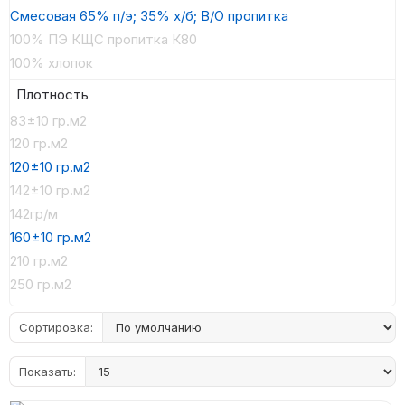
Смесовая 65% п/э; 35% х/б; В/О пропитка
100% ПЭ КЩС пропитка К80
100% хлопок
Плотность
83±10 гр.м2
120 гр.м2
120±10 гр.м2
142±10 гр.м2
142гр/м
160±10 гр.м2
210 гр.м2
250 гр.м2
Сортировка:
Показать: