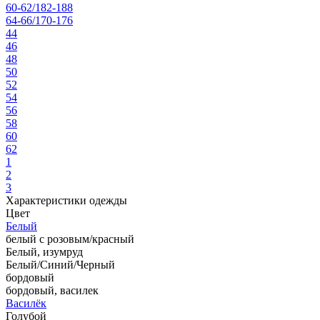
60-62/182-188
64-66/170-176
44
46
48
50
52
54
56
58
60
62
1
2
3
Характеристики одежды
Цвет
Белый
белый с розовым/красный
Белый, изумруд
Белый/Синий/Черный
бордовый
бордовый, василек
Василёк
Голубой