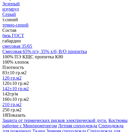
Зеленый
изумруд
Серый
т.синий
темно-синий
Состав
бязь ГОСТ
габардин
смесовая 35/65
Смесовая 65% п/э; 35% х/б; В/О пропитка
100% ПЭ КЩС пропитка К80
100% хлопок
Плотность
83±10 гр.м2
120 гр.м2
120±10 гр.м2
142±10 гр.м2
142гр/м
160±10 гр.м2
210 гр.м2
250 гр.м2
18
Показать
Защита от термических рисков электрической дуги.
Костюмы
рабочие с Минпромторгом
Летняя спецодежда
Спецодежда
для пожарных
Ткани
Зимняя спецодежда
Спецодежда для