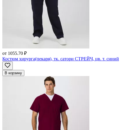
от
1055.70 ₽
Костюм хирурга(пекаря), тк. сатори СТРЕЙЧ, цв. т. синий
В корзину