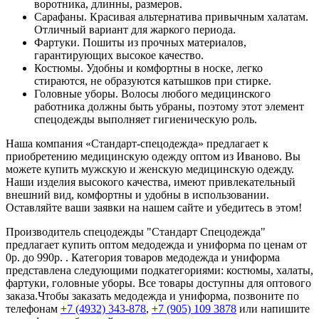
воротника, длинны, размеров.
Сарафаны. Красивая альтернатива привычным халатам.
Отличный вариант для жаркого периода.
Фартуки. Пошиты из прочных материалов,
гарантирующих высокое качество.
Костюмы. Удобны и комфортны в носке, легко
стираются, не образуются катышков при стирке.
Головные уборы. Волосы любого медицинского
работника должны быть убраны, поэтому этот элемент
спецодежды выполняет гигиеническую роль.
Наша компания «Стандарт-спецодежда» предлагает к
приобретению медицинскую одежду оптом из Иваново. Вы
можете купить мужскую и женскую медицинскую одежду.
Наши изделия высокого качества, имеют привлекательный
внешний вид, комфортны и удобны в использовании.
Оставляйте ваши заявки на нашем сайте и убедитесь в этом!
Производитель спецодежды "Стандарт Спецодежда"
предлагает купить оптом медодежда и униформа по ценам от
0р. до 990р. . Категория товаров медодежда и униформа
представлена следующими подкатегориями: костюмы, халаты,
фартуки, головные уборы. Все товары доступны для оптового
заказа.Чтобы заказать медодежда и униформа, позвоните по
телефонам
+7 (4932) 343-878
,
+7 (905) 109 3878
или напишите