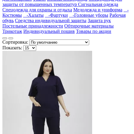
защиты от повышенных температур
Сигнальная одежда
Спецодежда для охраны и отдыха
Медодежда и униформа
-
Костюмы
-Халаты
-Фартуки
-Головные уборы
Рабочая
обувь
Средства индивидуальной защиты
Защита рук
Постельные принадлежности
Обтирочные материалы
Трикотаж
Индивидуальный пошив
Товары по акции
Сортировка:
Показать: