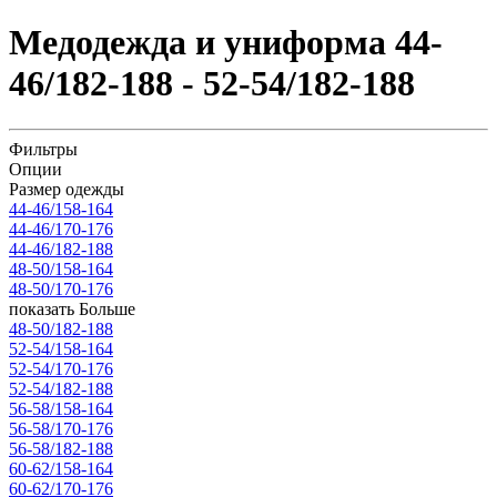
Медодежда и униформа 44-
46/182-188 - 52-54/182-188
Фильтры
Опции
Размер одежды
44-46/158-164
44-46/170-176
44-46/182-188
48-50/158-164
48-50/170-176
показать Больше
48-50/182-188
52-54/158-164
52-54/170-176
52-54/182-188
56-58/158-164
56-58/170-176
56-58/182-188
60-62/158-164
60-62/170-176