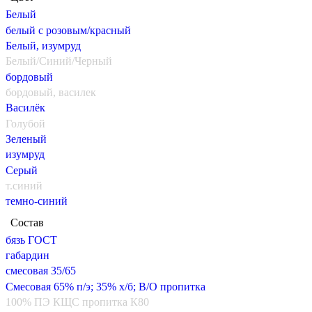
Белый
белый с розовым/красный
Белый, изумруд
Белый/Синий/Черный
бордовый
бордовый, василек
Василёк
Голубой
Зеленый
изумруд
Серый
т.синий
темно-синий
Состав
бязь ГОСТ
габардин
смесовая 35/65
Смесовая 65% п/э; 35% х/б; В/О пропитка
100% ПЭ КЩС пропитка К80