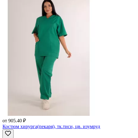
от
905.40 ₽
Костюм хирурга(пекаря), тк.тиси, цв. изумруд