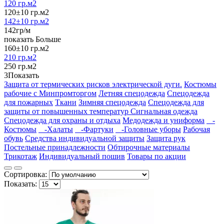
120 гр.м2
120±10 гр.м2
142±10 гр.м2
142гр/м
показать Больше
160±10 гр.м2
210 гр.м2
250 гр.м2
3
Показать
Защита от термических рисков электрической дуги.
Костюмы
рабочие с Минпромторгом
Летняя спецодежда
Спецодежда
для пожарных
Ткани
Зимняя спецодежда
Спецодежда для
защиты от повышенных температур
Сигнальная одежда
Спецодежда для охраны и отдыха
Медодежда и униформа
-
Костюмы
-Халаты
-Фартуки
-Головные уборы
Рабочая
обувь
Средства индивидуальной защиты
Защита рук
Постельные принадлежности
Обтирочные материалы
Трикотаж
Индивидуальный пошив
Товары по акции
Сортировка:
Показать: