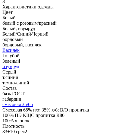
3
Характеристики одежды
Цвет
Белый
белый с розовым/красный
Белый, изумруд
Белый/Синий/Черный
бордовый
бордовый, василек
Василёк
Голубой
Зеленый
изумруд
Серый
т.синий
темно-синий
Состав
бязь ГОСТ
габардин
смесовая 35/65
Смесовая 65% п/э; 35% х/б; В/О пропитка
100% ПЭ КЩС пропитка К80
100% хлопок
Плотность
83±10 гр.м2