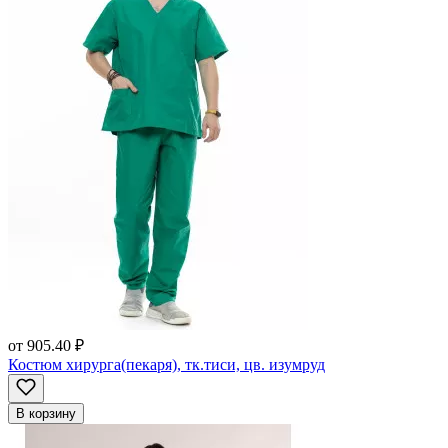
от
905.40 ₽
Костюм хирурга(пекаря), тк.тиси, цв. изумруд
В корзину