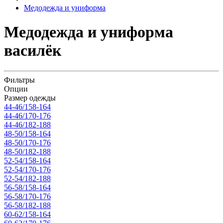
Медодежда и униформа
Медодежда и униформа
василёк
Фильтры
Опции
Размер одежды
44-46/158-164
44-46/170-176
44-46/182-188
48-50/158-164
48-50/170-176
48-50/182-188
52-54/158-164
52-54/170-176
52-54/182-188
56-58/158-164
56-58/170-176
56-58/182-188
60-62/158-164