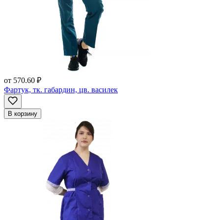
от
570.60 ₽
Фартук, тк. габардин, цв. василек
В корзину