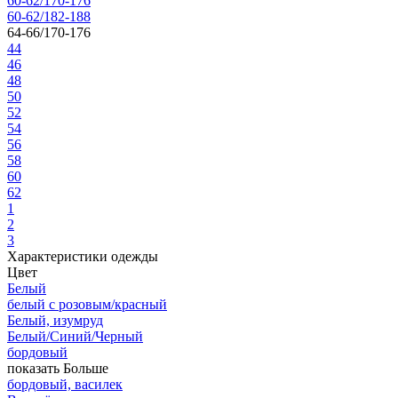
60-62/170-176
60-62/182-188
64-66/170-176
44
46
48
50
52
54
56
58
60
62
1
2
3
Характеристики одежды
Цвет
Белый
белый с розовым/красный
Белый, изумруд
Белый/Синий/Черный
бордовый
показать Больше
бордовый, василек