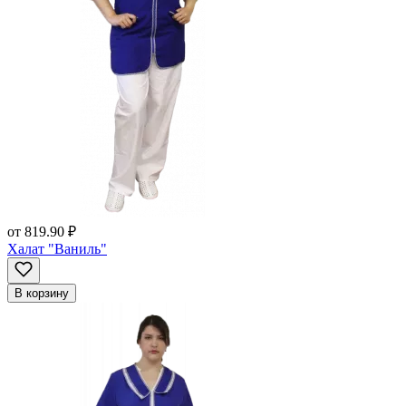
от
819.90 ₽
Халат "Ваниль"
В корзину