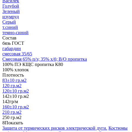
Василёк
Голубой
Зеленый
изумруд
Серый
т.синий
темно-синий
Состав
бязь ГОСТ
габардин
смесовая 35/65
Смесовая 65% п/э; 35% х/б; В/О пропитка
100% ПЭ КЩС пропитка К80
100% хлопок
Плотность
83±10 гр.м2
120 гр.м2
120±10 гр.м2
142±10 гр.м2
142гр/м
160±10 гр.м2
210 гр.м2
250 гр.м2
8
Показать
Защита от термических рисков электрической дуги.
Костюмы