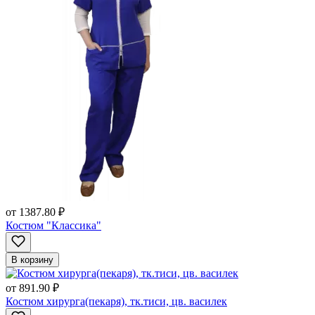
от
1387.80 ₽
Костюм "Классика"
В корзину
от
891.90 ₽
Костюм хирурга(пекаря), тк.тиси, цв. василек