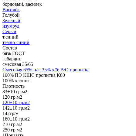
бордовый, василек
Василёк
Голубой
Зеленый
изумруд
Серый
т.синий
темно-синий
Состав
бязь ГОСТ
габардин
смесовая 35/65
Смесовая 65% п/э; 35% х/б; В/О пропитка
100% ПЭ КЩС пропитка К80
100% хлопок
Плотность
83±10 гр.м2
120 гр.м2
120±10 гр.м2
142±10 гр.м2
142гр/м
160±10 гр.м2
210 гр.м2
250 гр.м2
1
Показать