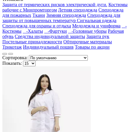
Защита от термических рисков электрической дуги.
Костюмы
рабочие с Минпромторгом
Летняя спецодежда
Спецодежда
для пожарных
Ткани
Зимняя спецодежда
Спецодежда для
защиты от повышенных температур
Сигнальная одежда
Спецодежда для охраны и отдыха
Медодежда и униформа
-
Костюмы
-Халаты
-Фартуки
-Головные уборы
Рабочая
обувь
Средства индивидуальной защиты
Защита рук
Постельные принадлежности
Обтирочные материалы
Трикотаж
Индивидуальный пошив
Товары по акции
Сортировка:
Показать: