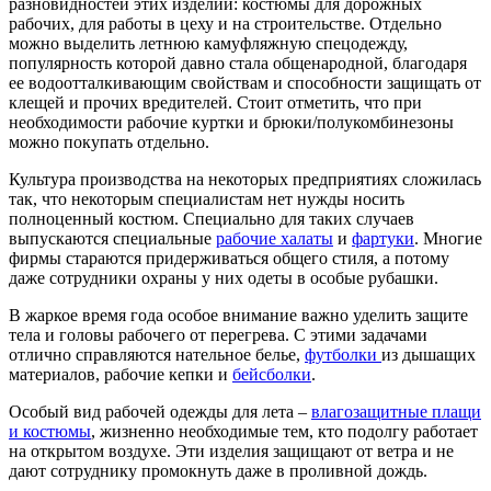
разновидностей этих изделий: костюмы для дорожных
рабочих, для работы в цеху и на строительстве. Отдельно
можно выделить летнюю камуфляжную спецодежду,
популярность которой давно стала общенародной, благодаря
ее водоотталкивающим свойствам и способности защищать от
клещей и прочих вредителей. Стоит отметить, что при
необходимости рабочие куртки и брюки/полукомбинезоны
можно покупать отдельно.
Культура производства на некоторых предприятиях сложилась
так, что некоторым специалистам нет нужды носить
полноценный костюм. Специально для таких случаев
выпускаются специальные
рабочие халаты
и
фартуки
. Многие
фирмы стараются придерживаться общего стиля, а потому
даже сотрудники охраны у них одеты в особые рубашки.
В жаркое время года особое внимание важно уделить защите
тела и головы рабочего от перегрева. С этими задачами
отлично справляются нательное белье,
футболки
из дышащих
материалов, рабочие кепки и
бейсболки
.
Особый вид рабочей одежды для лета –
влагозащитные плащи
и костюмы
, жизненно необходимые тем, кто подолгу работает
на открытом воздухе. Эти изделия защищают от ветра и не
дают сотруднику промокнуть даже в проливной дождь.