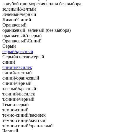
голубой или морская волна без выбора
зеленый/желтый
Зеленый/черный
Лимон\Синий
Оранжевый
оранжевый, зеленый (без выбора)
оранжевый/т.серый
Оранжевый\Синий
Серый
серый/красный
Серый/светло-серый
синий
синий/василек
синий/желтый
синий/оранжевый
синий/чёрный
т.серый/красный
т.синий/василек
т.синий/черный
Темно-серый
темно-синий
тёмно-синий/василёк
тёмно-синий/жёлтый
тёмно-синий/оранжевый
Черный