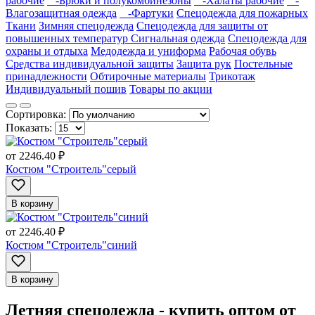
рабочие
-Брюки и полукомбинезоны
-Халаты рабочие
-
Влагозащитная одежда
-Фартуки
Спецодежда для пожарных
Ткани
Зимняя спецодежда
Спецодежда для защиты от
повышенных температур
Сигнальная одежда
Спецодежда для
охраны и отдыха
Медодежда и униформа
Рабочая обувь
Средства индивидуальной защиты
Защита рук
Постельные
принадлежности
Обтирочные материалы
Трикотаж
Индивидуальный пошив
Товары по акции
Сортировка:
Показать:
от
2246.40 ₽
Костюм "Строитель"серый
В корзину
от
2246.40 ₽
Костюм "Строитель"синий
В корзину
Летняя спецодежда - купить оптом от