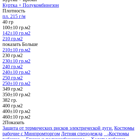
Куртка + Полукомбинезон
Плотность
пл. 215 г/м
40 гр
100±10 гр.м2
142±10 гр.м2
210 гр.м2
показать Больше
210±10 гр.м2
230 гр.м2
230±10 гр.м2
240 гр.м2
240±10 гр.м2
250 гр.м2
250±10 гр.м2
349 гр.м2
350±10 гр.м2
382 гр.
400 гр.м2
400±10 гр.м2
460±10 гр.м2
2
Показать
Защита от термических рисков электрической дуги.
Костюмы
рабочие с Минпромторгом
Летняя спецодежда
-Костюмы