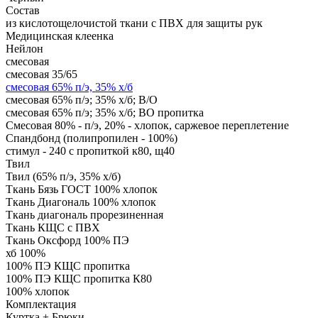
Состав
из кислотощелочистой ткани с ПВХ для защиты рук
Медицинская клеенка
Нейлон
смесовая
смесовая 35/65
смесовая 65% п/э, 35% х/б
смесовая 65% п/э; 35% х/б; В/О
смесовая 65% п/э; 35% х/б; ВО пропитка
Смесовая 80% - п/э, 20% - хлопок, саржевое переплетение
Спандбонд (полипропилен - 100%)
стимул - 240 с пропиткой к80, щ40
Твил
Твил (65% п/э, 35% х/б)
Ткань Бязь ГОСТ 100% хлопок
Ткань Диагональ 100% хлопок
Ткань диагональ прорезиненная
Ткань КЩС с ПВХ
Ткань Оксфорд 100% ПЭ
хб 100%
100% ПЭ КЩС пропитка
100% ПЭ КЩС пропитка К80
100% хлопок
Комплектация
Куртка + Брюки