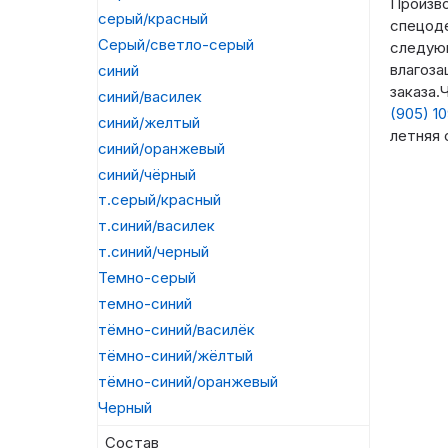
Произв
серый/красный
спецоде
Серый/светло-серый
следующ
влагоза
синий
заказа.
синий/василек
(905) 1
синий/желтый
летняя
синий/оранжевый
синий/чёрный
т.серый/красный
т.синий/василек
т.синий/черный
Темно-серый
темно-синий
тёмно-синий/василёк
тёмно-синий/жёлтый
тёмно-синий/оранжевый
Черный
Состав