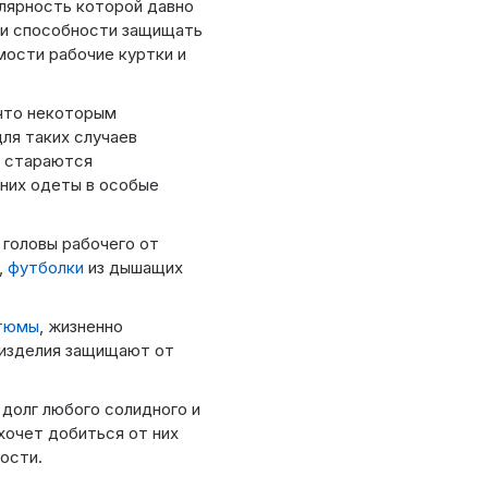
лярность которой давно
 и способности защищать
мости рабочие куртки и
 что некоторым
ля таких случаев
ы стараются
 них одеты в особые
 головы рабочего от
,
футболки
из дышащих
стюмы
, жизненно
 изделия защищают от
долг любого солидного и
хочет добиться от них
ости.