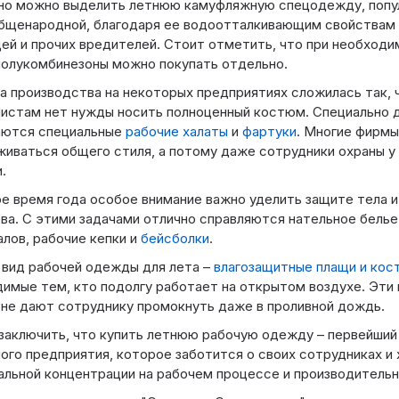
но можно выделить летнюю камуфляжную спецодежду, попу
бщенародной, благодаря ее водоотталкивающим свойствам
ей и прочих вредителей. Стоит отметить, что при необходи
олукомбинезоны можно покупать отдельно.
а производства на некоторых предприятиях сложилась так,
истам нет нужды носить полноценный костюм. Специально д
аются специальные
рабочие халаты
и
фартуки
. Многие фирм
иваться общего стиля, а потому даже сотрудники охраны у
.
е время года особое внимание важно уделить защите тела и
ва. С этими задачами отлично справляются нательное белье
лов, рабочие кепки и
бейсболки
.
вид рабочей одежды для лета –
влагозащитные плащи и ко
имые тем, кто подолгу работает на открытом воздухе. Эти
 не дают сотруднику промокнуть даже в проливной дождь.
аключить, что купить летнюю рабочую одежду – первейший 
ого предприятия, которое заботится о своих сотрудниках и 
льной концентрации на рабочем процессе и производительн