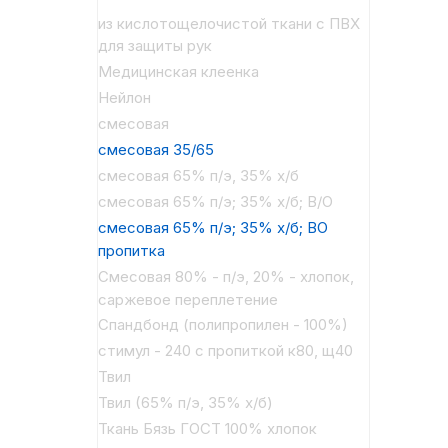
из кислотощелочистой ткани с ПВХ
для защиты рук
Медицинская клеенка
Нейлон
смесовая
смесовая 35/65
смесовая 65% п/э, 35% х/б
смесовая 65% п/э; 35% х/б; В/О
смесовая 65% п/э; 35% х/б; ВО
пропитка
Смесовая 80% - п/э, 20% - хлопок,
саржевое переплетение
Спандбонд (полипропилен - 100%)
стимул - 240 с пропиткой к80, щ40
Твил
Твил (65% п/э, 35% х/б)
Ткань Бязь ГОСТ 100% хлопок