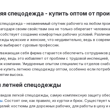
яя спецодежда - купить оптом от про
спецодежда – незаменимый спутник рабочего на любом про
лагодаря своим свойствам она не только оберегает человека
особствует созданию комфортных рабочих условий. Различа
жды мужские и женские, что неудивительно, ведь в совре
ю выбирают суровые профессии.
уважающая себя фирма старается обеспечить сотрудников 
му, ведь это избавляет от проблем с трудовой инспекцией,
ж компании. Умудренные опытом специалисты отделов снабж
е купить летнюю спецодежду оптом, особенно если потребн
ятии высока.
 летней спецодежды
 видов легкой спецодежды, самую комплексную защиту об
ы
. Состоят они, как правило, из куртки и брюк. Существуе
делий: костюмы для дорожных рабочих, для работы в цеху и 