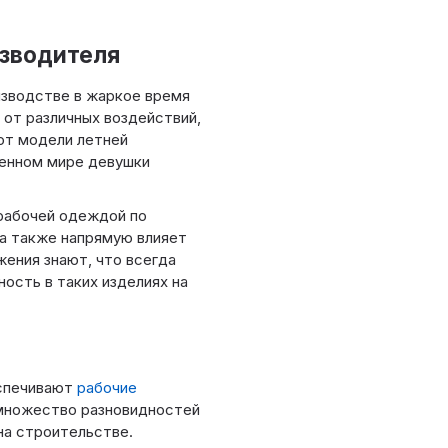
изводителя
изводстве в жаркое время
 от различных воздействий,
ют модели летней
менном мире девушки
рабочей одеждой по
 а также напрямую влияет
ения знают, что всегда
ость в таких изделиях на
еспечивают
рабочие
т множество разновидностей
на строительстве.