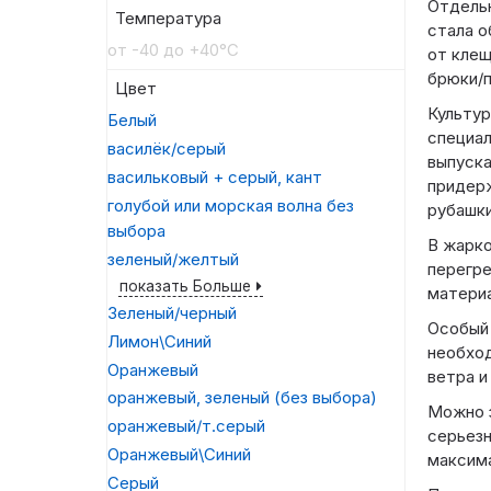
Отдель
Температура
стала о
от -40 до +40°C
от клещ
брюки/п
Цвет
Культур
Белый
специал
василёк/серый
выпуск
васильковый + серый, кант
придерж
голубой или морская волна без
рубашки
выбора
В жарко
зеленый/желтый
перегре
показать Больше
материа
Зеленый/черный
Особый 
Лимон\Синий
необход
Оранжевый
ветра и
оранжевый, зеленый (без выбора)
Можно з
оранжевый/т.серый
серьезн
Оранжевый\Синий
максима
Серый