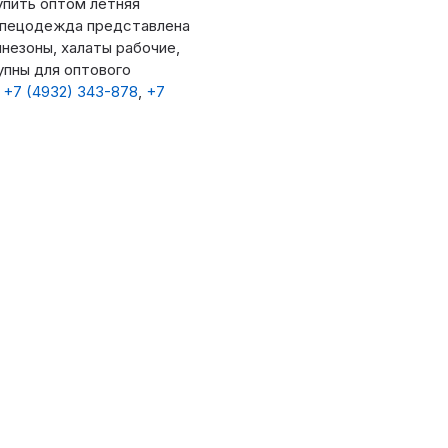
пить оптом летняя
 спецодежда представлена
езоны, халаты рабочие,
упны для оптового
м
+7 (4932) 343-878
,
+7