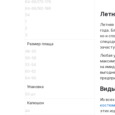
64-66/170-176
64-66/182-188
Летн
54
1
Летняя 
2
года. Б
3
но и сп
спецоде
Размер плаща
зачасту
48-50
Любая 
56-58
максиму
52-54
на имид
60-62
выгодне
64-66
предпри
Упаковка
Виды
50 шт
Из всех
Капюшон
костюм
да
этих из