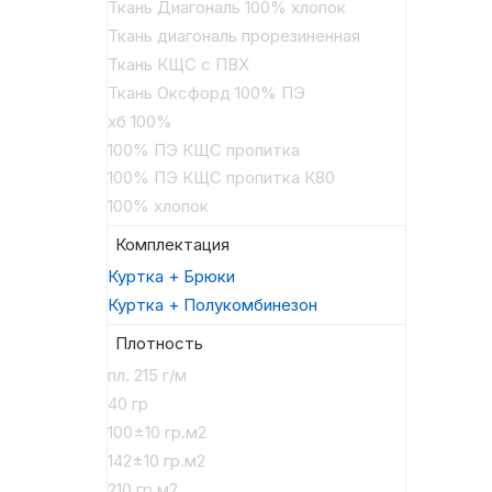
Ткань Диагональ 100% хлопок
Ткань диагональ прорезиненная
Ткань КЩС с ПВХ
Ткань Оксфорд 100% ПЭ
хб 100%
100% ПЭ КЩС пропитка
100% ПЭ КЩС пропитка К80
100% хлопок
Комплектация
Куртка + Брюки
Куртка + Полукомбинезон
Плотность
пл. 215 г/м
40 гр
100±10 гр.м2
142±10 гр.м2
210 гр.м2