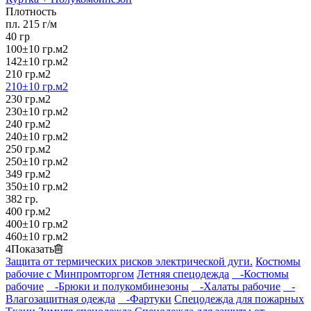
Плотность
пл. 215 г/м
40 гр
100±10 гр.м2
142±10 гр.м2
210 гр.м2
210±10 гр.м2
230 гр.м2
230±10 гр.м2
240 гр.м2
240±10 гр.м2
250 гр.м2
250±10 гр.м2
349 гр.м2
350±10 гр.м2
382 гр.
400 гр.м2
400±10 гр.м2
460±10 гр.м2
4
Показать
Защита от термических рисков электрической дуги.
Костюмы
рабочие с Минпромторгом
Летняя спецодежда
-Костюмы
рабочие
-Брюки и полукомбинезоны
-Халаты рабочие
-
Влагозащитная одежда
-Фартуки
Спецодежда для пожарных