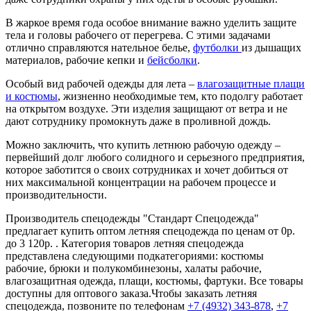
В жаркое время года особое внимание важно уделить защите
тела и головы рабочего от перегрева. С этими задачами
отлично справляются нательное белье,
футболки
из дышащих
материалов, рабочие кепки и
бейсболки
.
Особый вид рабочей одежды для лета –
влагозащитные плащи
и костюмы
, жизненно необходимые тем, кто подолгу работает
на открытом воздухе. Эти изделия защищают от ветра и не
дают сотруднику промокнуть даже в проливной дождь.
Можно заключить, что купить летнюю рабочую одежду –
первейший долг любого солидного и серьезного предприятия,
которое заботится о своих сотрудниках и хочет добиться от
них максимальной концентрации на рабочем процессе и
производительности.
Производитель спецодежды "Стандарт Спецодежда"
предлагает купить оптом летняя спецодежда по ценам от 0р.
до 3 120р. . Категория товаров летняя спецодежда
представлена следующими подкатегориями: костюмы
рабочие, брюки и полукомбинезоны, халаты рабочие,
влагозащитная одежда, плащи, костюмы, фартуки. Все товары
доступны для оптового заказа.Чтобы заказать летняя
спецодежда, позвоните по телефонам
+7 (4932) 343-878
,
+7