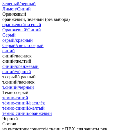
Зеленый/черный
Лимон\Синий
Оранжевый
оранжевый, зеленый (без выбора)
оранжевый/т.серый
Оранжевый\Синий
Серый
серый/красный
Серый/светло-серый
синий
синий/василек
синий/желтый
синий/оранжевый
синий/чёрный
т.серый/красный
т.синий/василек
т.синий/черный
Темно-серый
темно-синий
тёмно-синий/василёк
тёмно-синий/жёлтый
тёмно-синий/оранжевый
Черный
Состав
из кислотощелочистой ткани с ПВХ для защиты рук