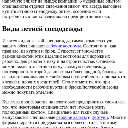
напрямую влияет на имидж компании. Умудренные опытом
специалисты отделов снабжения знают, что всегда выгоднее
купить летнюю спецодежду оптом, особенно если
потребность в таких изделиях на предприятии высока.
Виды летней спецодежды
Из всех видов легкой спецодежды, самую комплексную
защиту обеспечивают
рабочие костюмы
. Состоят они, как
правило, из куртки и брюк. Существует множество
разновидностей этих изделий: костюмы для дорожных
рабочих, для работы в цеху и на строительстве. Отдельно
можно выделить летнюю камуфляжную спецодежду,
популярность которой давно стала общенародной, благодаря
ее водоотталкивающим свойствам и способности защищать от
клещей и прочих вредителей. Стоит отметить, что при
необходимости рабочие куртки и брюки/полукомбинезоны
можно покупать отдельно.
Культура производства на некоторых предприятиях сложилась
так, что некоторым специалистам нет нужды носить
полноценный костюм. Специально для таких случаев
выпускаются специальные
рабочие халаты
и
фартуки
. Многие
фирмы стараются придерживаться общего стиля, а потому
даже сотрудники охраны у них одеты в особые рубашки.