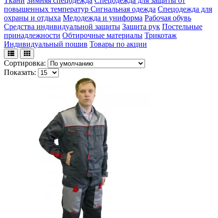
Ткани
Зимняя спецодежда
Спецодежда для защиты от
повышенных температур
Сигнальная одежда
Спецодежда для
охраны и отдыха
Медодежда и униформа
Рабочая обувь
Средства индивидуальной защиты
Защита рук
Постельные
принадлежности
Обтирочные материалы
Трикотаж
Индивидуальный пошив
Товары по акции
Сортировка:
Показать: