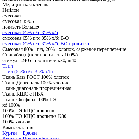
Медицинская клеенка
Нейлон
смесовая
смесовая 35/65
показать Больше
смесовая 65% п/э, 35% х/б
смесовая 65% п/э; 35% х/б; В/О
смесовая 65% п/э; 35% х/б; ВО пропитка
Смесовая 80% - п/э, 20% - хлопок, саржевое переплетение
Спандбонд (полипропилен - 100%)
стимул - 240 с пропиткой к80, щ40
Твил
Твил (65% п/э, 35% х/б)
Ткань Бязь ГОСТ 100% хлопок
Ткань Диагональ 100% хлопок
Ткань диагональ прорезиненная
Ткань КЩС с ПВХ
Ткань Оксфорд 100% ПЭ
хб 100%
100% ПЭ КЩС пропитка
100% ПЭ КЩС пропитка К80
100% хлопок
Комплектация
Куртка + Брюки
Куртка + Полукомбинезон