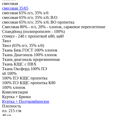
смесовая
смесовая 35/65
смесовая 65% п/э, 35% х/б
смесовая 65% п/э; 35% х/б; В/О
смесовая 65% п/э; 35% х/б; ВО пропитка
Смесовая 80% - п/э, 20% - хлопок, саржевое переплетение
Спандбонд (полипропилен - 100%)
стимул - 240 с пропиткой к80, щ40
Твил
Твил (65% п/э, 35% х/б)
Ткань Бязь ГОСТ 100% хлопок
Ткань Диагональ 100% хлопок
Ткань диагональ прорезиненная
Ткань КЩС с ПВХ
Ткань Оксфорд 100% ПЭ
хб 100%
100% ПЭ КЩС пропитка
100% ПЭ КЩС пропитка К80
100% хлопок
Комплектация
Куртка + Брюки
Куртка + Полукомбинезон
Плотность
пл. 215 г/м
40 гр