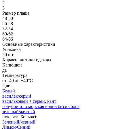
2
3
Размер плаща
48-50
56-58
52-54
60-62
64-66
Основные характеристики
Упаковка
50 шт
Характеристики одежды
Капюшон
да
Температура
от -40 до +40°C
Цвет
Белый
василёк/серый
васильковый + серый, кант
голубой или морская волна без выбора
зеленый/желтый
показать Больше
Зеленый/черный
Лимон\Синий