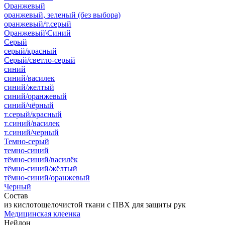
Оранжевый
оранжевый, зеленый (без выбора)
оранжевый/т.серый
Оранжевый\Синий
Серый
серый/красный
Серый/светло-серый
синий
синий/василек
синий/желтый
синий/оранжевый
синий/чёрный
т.серый/красный
т.синий/василек
т.синий/черный
Темно-серый
темно-синий
тёмно-синий/василёк
тёмно-синий/жёлтый
тёмно-синий/оранжевый
Черный
Состав
из кислотощелочистой ткани с ПВХ для защиты рук
Медицинская клеенка
Нейлон