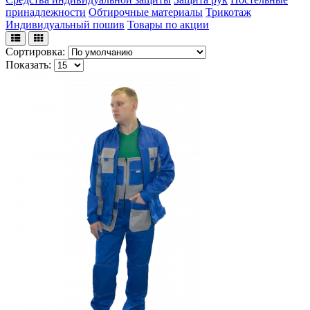
принадлежности
Обтирочные материалы
Трикотаж
Индивидуальный пошив
Товары по акции
Сортировка:
Показать: