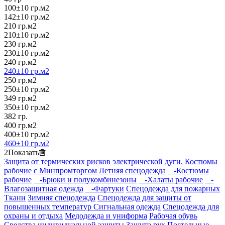
100±10 гр.м2
142±10 гр.м2
210 гр.м2
210±10 гр.м2
230 гр.м2
230±10 гр.м2
240 гр.м2
240±10 гр.м2
250 гр.м2
250±10 гр.м2
349 гр.м2
350±10 гр.м2
382 гр.
400 гр.м2
400±10 гр.м2
460±10 гр.м2
2
Показать
Защита от термических рисков электрической дуги.
Костюмы
рабочие с Минпромторгом
Летняя спецодежда
-Костюмы
рабочие
-Брюки и полукомбинезоны
-Халаты рабочие
-
Влагозащитная одежда
-Фартуки
Спецодежда для пожарных
Ткани
Зимняя спецодежда
Спецодежда для защиты от
повышенных температур
Сигнальная одежда
Спецодежда для
охраны и отдыха
Медодежда и униформа
Рабочая обувь
Средства индивидуальной защиты
Защита рук
Постельные