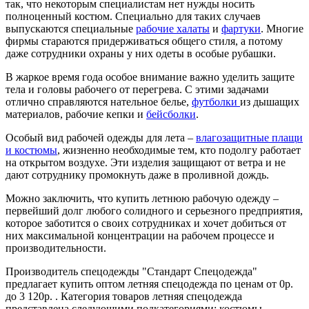
так, что некоторым специалистам нет нужды носить
полноценный костюм. Специально для таких случаев
выпускаются специальные
рабочие халаты
и
фартуки
. Многие
фирмы стараются придерживаться общего стиля, а потому
даже сотрудники охраны у них одеты в особые рубашки.
В жаркое время года особое внимание важно уделить защите
тела и головы рабочего от перегрева. С этими задачами
отлично справляются нательное белье,
футболки
из дышащих
материалов, рабочие кепки и
бейсболки
.
Особый вид рабочей одежды для лета –
влагозащитные плащи
и костюмы
, жизненно необходимые тем, кто подолгу работает
на открытом воздухе. Эти изделия защищают от ветра и не
дают сотруднику промокнуть даже в проливной дождь.
Можно заключить, что купить летнюю рабочую одежду –
первейший долг любого солидного и серьезного предприятия,
которое заботится о своих сотрудниках и хочет добиться от
них максимальной концентрации на рабочем процессе и
производительности.
Производитель спецодежды "Стандарт Спецодежда"
предлагает купить оптом летняя спецодежда по ценам от 0р.
до 3 120р. . Категория товаров летняя спецодежда
представлена следующими подкатегориями: костюмы