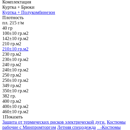
Комплектация
Куртка + Брюки
Куртка + Полукомбинезон
Плотность
пл. 215 г/м
40 гр
100±10 гр.м2
142±10 гр.м2
210 гр.м2
210±10 гр.м2
230 гр.м2
230±10 гр.м2
240 гр.м2
240±10 гр.м2
250 гр.м2
250±10 гр.м2
349 гр.м2
350±10 гр.м2
382 гр.
400 гр.м2
400±10 гр.м2
460±10 гр.м2
1
Показать
Защита от термических рисков электрической дуги.
Костюмы
рабочие с Минпромторгом
Летняя спецодежда
-Костюмы