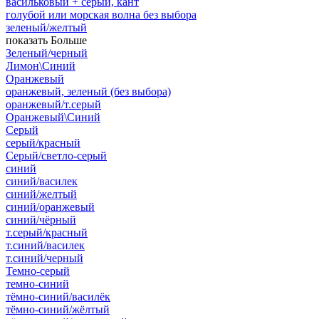
васильковый + серый, кант
голубой или морская волна без выбора
зеленый/желтый
показать Больше
Зеленый/черный
Лимон\Синий
Оранжевый
оранжевый, зеленый (без выбора)
оранжевый/т.серый
Оранжевый\Синий
Серый
серый/красный
Серый/светло-серый
синий
синий/василек
синий/желтый
синий/оранжевый
синий/чёрный
т.серый/красный
т.синий/василек
т.синий/черный
Темно-серый
темно-синий
тёмно-синий/василёк
тёмно-синий/жёлтый