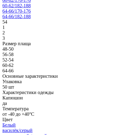
60-62/170-176
60-62/182-188
64-66/170-176
64-66/182-188
54
1
2
3
Размер плаща
48-50
56-58
52-54
60-62
64-66
Основные характеристики
Упаковка
50 шт
Характеристики одежды
Капюшон
да
Температура
от -40 до +40°C
Цвет
Белый
василёк/серый