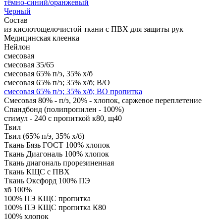
тёмно-синий/оранжевый
Черный
Состав
из кислотощелочистой ткани с ПВХ для защиты рук
Медицинская клеенка
Нейлон
смесовая
смесовая 35/65
смесовая 65% п/э, 35% х/б
смесовая 65% п/э; 35% х/б; В/О
смесовая 65% п/э; 35% х/б; ВО пропитка
Смесовая 80% - п/э, 20% - хлопок, саржевое переплетение
Спандбонд (полипропилен - 100%)
стимул - 240 с пропиткой к80, щ40
Твил
Твил (65% п/э, 35% х/б)
Ткань Бязь ГОСТ 100% хлопок
Ткань Диагональ 100% хлопок
Ткань диагональ прорезиненная
Ткань КЩС с ПВХ
Ткань Оксфорд 100% ПЭ
хб 100%
100% ПЭ КЩС пропитка
100% ПЭ КЩС пропитка К80
100% хлопок