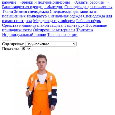
рабочие
-Брюки и полукомбинезоны
-Халаты рабочие
-
Влагозащитная одежда
-Фартуки
Спецодежда для пожарных
Ткани
Зимняя спецодежда
Спецодежда для защиты от
повышенных температур
Сигнальная одежда
Спецодежда для
охраны и отдыха
Медодежда и униформа
Рабочая обувь
Средства индивидуальной защиты
Защита рук
Постельные
принадлежности
Обтирочные материалы
Трикотаж
Индивидуальный пошив
Товары по акции
Сортировка:
Показать: