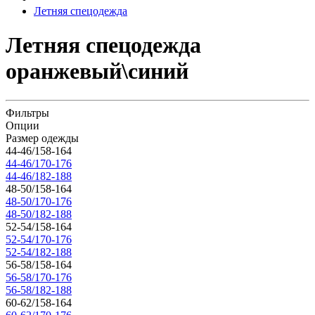
Летняя спецодежда
Летняя спецодежда
оранжевый\синий
Фильтры
Опции
Размер одежды
44-46/158-164
44-46/170-176
44-46/182-188
48-50/158-164
48-50/170-176
48-50/182-188
52-54/158-164
52-54/170-176
52-54/182-188
56-58/158-164
56-58/170-176
56-58/182-188
60-62/158-164