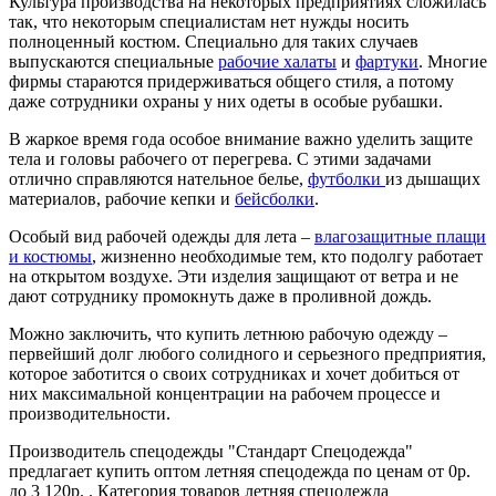
Культура производства на некоторых предприятиях сложилась
так, что некоторым специалистам нет нужды носить
полноценный костюм. Специально для таких случаев
выпускаются специальные
рабочие халаты
и
фартуки
. Многие
фирмы стараются придерживаться общего стиля, а потому
даже сотрудники охраны у них одеты в особые рубашки.
В жаркое время года особое внимание важно уделить защите
тела и головы рабочего от перегрева. С этими задачами
отлично справляются нательное белье,
футболки
из дышащих
материалов, рабочие кепки и
бейсболки
.
Особый вид рабочей одежды для лета –
влагозащитные плащи
и костюмы
, жизненно необходимые тем, кто подолгу работает
на открытом воздухе. Эти изделия защищают от ветра и не
дают сотруднику промокнуть даже в проливной дождь.
Можно заключить, что купить летнюю рабочую одежду –
первейший долг любого солидного и серьезного предприятия,
которое заботится о своих сотрудниках и хочет добиться от
них максимальной концентрации на рабочем процессе и
производительности.
Производитель спецодежды "Стандарт Спецодежда"
предлагает купить оптом летняя спецодежда по ценам от 0р.
до 3 120р. . Категория товаров летняя спецодежда