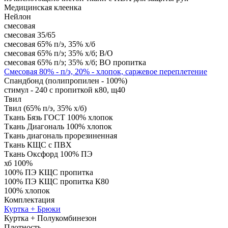
Медицинская клеенка
Нейлон
смесовая
смесовая 35/65
смесовая 65% п/э, 35% х/б
смесовая 65% п/э; 35% х/б; В/О
смесовая 65% п/э; 35% х/б; ВО пропитка
Смесовая 80% - п/э, 20% - хлопок, саржевое переплетение
Спандбонд (полипропилен - 100%)
стимул - 240 с пропиткой к80, щ40
Твил
Твил (65% п/э, 35% х/б)
Ткань Бязь ГОСТ 100% хлопок
Ткань Диагональ 100% хлопок
Ткань диагональ прорезиненная
Ткань КЩС с ПВХ
Ткань Оксфорд 100% ПЭ
хб 100%
100% ПЭ КЩС пропитка
100% ПЭ КЩС пропитка К80
100% хлопок
Комплектация
Куртка + Брюки
Куртка + Полукомбинезон
Плотность