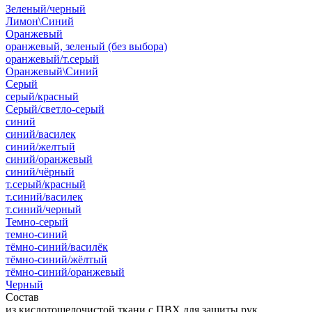
Зеленый/черный
Лимон\Синий
Оранжевый
оранжевый, зеленый (без выбора)
оранжевый/т.серый
Оранжевый\Синий
Серый
серый/красный
Серый/светло-серый
синий
синий/василек
синий/желтый
синий/оранжевый
синий/чёрный
т.серый/красный
т.синий/василек
т.синий/черный
Темно-серый
темно-синий
тёмно-синий/василёк
тёмно-синий/жёлтый
тёмно-синий/оранжевый
Черный
Состав
из кислотощелочистой ткани с ПВХ для защиты рук