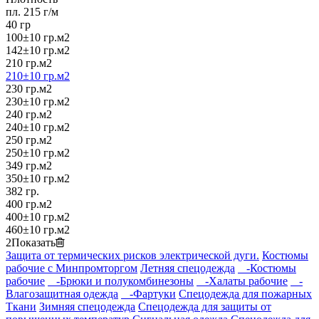
пл. 215 г/м
40 гр
100±10 гр.м2
142±10 гр.м2
210 гр.м2
210±10 гр.м2
230 гр.м2
230±10 гр.м2
240 гр.м2
240±10 гр.м2
250 гр.м2
250±10 гр.м2
349 гр.м2
350±10 гр.м2
382 гр.
400 гр.м2
400±10 гр.м2
460±10 гр.м2
2
Показать
Защита от термических рисков электрической дуги.
Костюмы
рабочие с Минпромторгом
Летняя спецодежда
-Костюмы
рабочие
-Брюки и полукомбинезоны
-Халаты рабочие
-
Влагозащитная одежда
-Фартуки
Спецодежда для пожарных
Ткани
Зимняя спецодежда
Спецодежда для защиты от