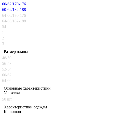
60-62/170-176
60-62/182-188
64-66/170-176
64-66/182-188
54
1
2
3
Размер плаща
48-50
56-58
52-54
60-62
64-66
Основные характеристики
Упаковка
50 шт
Характеристики одежды
Капюшон