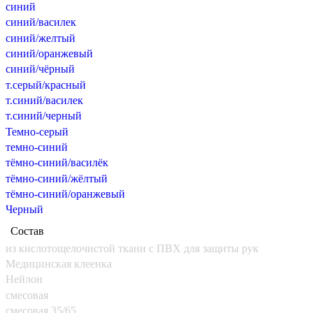
синий
синий/василек
синий/желтый
синий/оранжевый
синий/чёрный
т.серый/красный
т.синий/василек
т.синий/черный
Темно-серый
темно-синий
тёмно-синий/василёк
тёмно-синий/жёлтый
тёмно-синий/оранжевый
Черный
Состав
из кислотощелочистой ткани с ПВХ для защиты рук
Медицинская клеенка
Нейлон
смесовая
смесовая 35/65