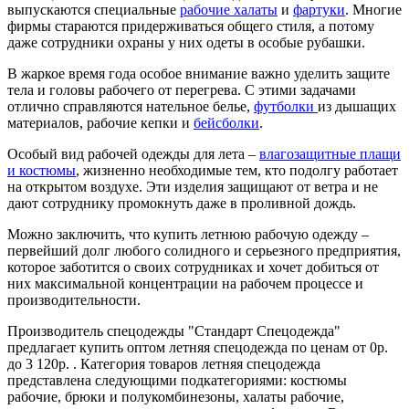
выпускаются специальные
рабочие халаты
и
фартуки
. Многие
фирмы стараются придерживаться общего стиля, а потому
даже сотрудники охраны у них одеты в особые рубашки.
В жаркое время года особое внимание важно уделить защите
тела и головы рабочего от перегрева. С этими задачами
отлично справляются нательное белье,
футболки
из дышащих
материалов, рабочие кепки и
бейсболки
.
Особый вид рабочей одежды для лета –
влагозащитные плащи
и костюмы
, жизненно необходимые тем, кто подолгу работает
на открытом воздухе. Эти изделия защищают от ветра и не
дают сотруднику промокнуть даже в проливной дождь.
Можно заключить, что купить летнюю рабочую одежду –
первейший долг любого солидного и серьезного предприятия,
которое заботится о своих сотрудниках и хочет добиться от
них максимальной концентрации на рабочем процессе и
производительности.
Производитель спецодежды "Стандарт Спецодежда"
предлагает купить оптом летняя спецодежда по ценам от 0р.
до 3 120р. . Категория товаров летняя спецодежда
представлена следующими подкатегориями: костюмы
рабочие, брюки и полукомбинезоны, халаты рабочие,