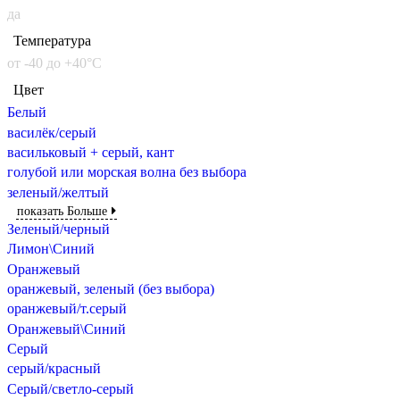
да
Температура
от -40 до +40°C
Цвет
Белый
василёк/серый
васильковый + серый, кант
голубой или морская волна без выбора
зеленый/желтый
показать Больше
Зеленый/черный
Лимон\Синий
Оранжевый
оранжевый, зеленый (без выбора)
оранжевый/т.серый
Оранжевый\Синий
Серый
серый/красный
Серый/светло-серый