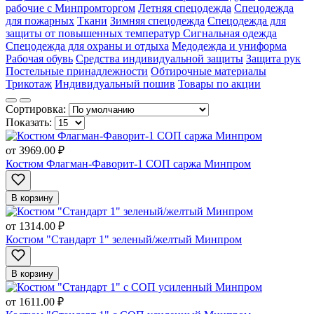
рабочие с Минпромторгом
Летняя спецодежда
Спецодежда
для пожарных
Ткани
Зимняя спецодежда
Спецодежда для
защиты от повышенных температур
Сигнальная одежда
Спецодежда для охраны и отдыха
Медодежда и униформа
Рабочая обувь
Средства индивидуальной защиты
Защита рук
Постельные принадлежности
Обтирочные материалы
Трикотаж
Индивидуальный пошив
Товары по акции
Сортировка:
Показать:
от
3969.00 ₽
Костюм Флагман-Фаворит-1 СОП саржа Минпром
В корзину
от
1314.00 ₽
Костюм "Стандарт 1" зеленый/желтый Минпром
В корзину
от
1611.00 ₽