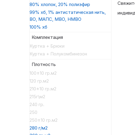
Свяжите
80% хлопок, 20% полиэфир
99% хб, 1% антистатическая нить,
индивид
ВО, МАПС, МВО, НМВО
100% хб
Комплектация
Куртка + Брюки
Куртка + Полукомбинезон
Плотность
100±10 гр.м2
120 гр.м2
210±10 гр.м2
215г\м2
240 гр.
250
250±10 гр.м2
280 г/м2