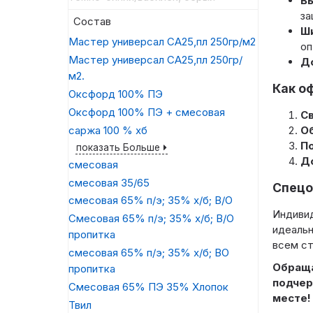
Вы
за
Состав
Ши
Мастер универсал СА25,пл 250гр/м2
оп
Мастер универсал СА25,пл 250гр/
Д
м2.
Как о
Оксфорд 100% ПЭ
Оксфорд 100% ПЭ + смесовая
Св
саржа 100 % хб
О
П
показать Больше
До
смесовая
смесовая 35/65
Спецо
смесовая 65% п/э; 35% х/б; В/О
Индивид
Смесовая 65% п/э; 35% х/б; В/О
идеальн
пропитка
всем с
смесовая 65% п/э; 35% х/б; ВО
Обраща
пропитка
подчер
Смесовая 65% ПЭ 35% Хлопок
месте!
Твил