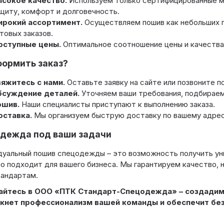
сокое качество.
Используем только сертифицированные 
щиту, комфорт и долговечность.
рокий ассортимент.
Осуществляем пошив как небольших па
товых заказов.
оступные цены.
Оптимальное соотношение цены и качества
формить заказ?
яжитесь с нами.
Оставьте заявку на сайте или позвоните п
бсуждение деталей.
Уточняем ваши требования, подбираем
ошив.
Наши специалисты приступают к выполнению заказа.
ставка.
Мы организуем быструю доставку по вашему адрес
дежда под ваши задачи
уальный пошив спецодежды – это возможность получить ун
о подходит для вашего бизнеса. Мы гарантируем качество,
тандартам.
йтесь в ООО «ПТК Стандарт-Спецодежда» – создадим
кнет профессионализм вашей команды и обеспечит без