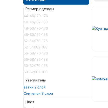
Размер одежды
44-46/170-176
44-46/182-188
48-50/170-176
48-50/182-188
52-54/170-176
52-54/182-188
56-58/170-176
56-58/182-188
60-62/170-176
60-62/182-188
Утеплитель
ватин 2 слоя
Синтепон 3 слоя
Цвет