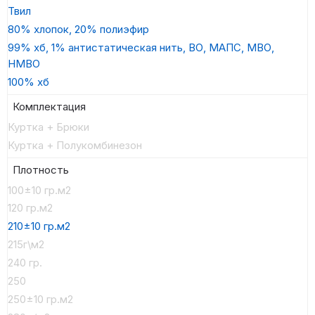
Твил
80% хлопок, 20% полиэфир
99% хб, 1% антистатическая нить, ВО, МАПС, МВО,
НМВО
100% хб
Комплектация
Куртка + Брюки
Куртка + Полукомбинезон
Плотность
100±10 гр.м2
120 гр.м2
210±10 гр.м2
215г\м2
240 гр.
250
250±10 гр.м2