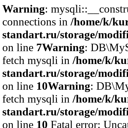
Warning
: mysqli::__const
connections in
/home/k/ku
standart.ru/storage/modif
on line
7
Warning
: DB\MyS
fetch mysqli in
/home/k/ku
standart.ru/storage/modif
on line
10
Warning
: DB\My
fetch mysqli in
/home/k/ku
standart.ru/storage/modif
on line
10
Fatal error: Unca