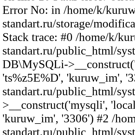
Error No: in /home/k/kuruw
standart.ru/storage/modific
Stack trace: #0 /home/k/ku
standart.ru/public_html/sys
DB\MySQLi->__construct('l
'ts%z5E%D', 'kuruw_im', '3
standart.ru/public_html/sy
>__construct('mysqli', 'loc
'kuruw_im', '3306') #2 /ho
standart.ru/public_html/sys