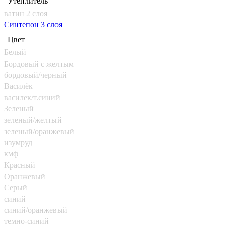
Утеплитель
ватин 2 слоя
Синтепон 3 слоя
Цвет
Белый
Бордовый с желтым
бордовый/черный
Василёк
василек/т.синий
Зеленый
зеленый/желтый
зеленый/оранжевый
изумруд
кмф
Красный
Оранжевый
Серый
синий
синий/оранжевый
темно-синий