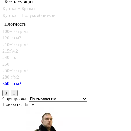
Комплектация
Куртка + Брюки
Куртка + Полукомбинезон
Плотность
100±10 гр.м2
120 гр.м2
210±10 гр.м2
215г\м2
240 гр.
250
250±10 гр.м2
280 г/м2
360 гр.м2
Сортировка:
Показать: