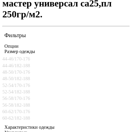
мастер универсал са25,пл
250гр/м2.
Фильтры
Опции
Размер одежды
44-46/170-176
44-46/182-188
48-50/170-176
48-50/182-188
52-54/170-176
52-54/182-188
56-58/170-176
56-58/182-188
60-62/170-176
60-62/182-188
Характеристики одежды