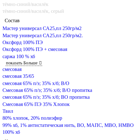
тёмно-синий/василёк
тёмно-синий/василёк, серый
Состав
Мастер универсал СА25,пл 250гр/м2
Мастер универсал СА25,пл 250гр/м2.
Оксфорд 100% ПЭ
Оксфорд 100% ПЭ + смесовая
саржа 100 % хб
показать Больше
смесовая
смесовая 35/65
смесовая 65% п/э; 35% х/б; В/О
Смесовая 65% п/э; 35% х/б; В/О пропитка
смесовая 65% п/э; 35% х/б; ВО пропитка
Смесовая 65% ПЭ 35% Хлопок
Твил
80% хлопок, 20% полиэфир
99% хб, 1% антистатическая нить, ВО, МАПС, МВО, НМВО
100% хб