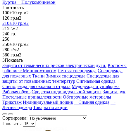
Куртка + Полукомбинезон
Плотность
100±10 гр.м2
120 гр.м2
210±10 гр.м2
215г\м2
240 гр.
250
250±10 гр.м2
280 г/м2
360 гр.м2
3
Показать
Защита от термических рисков электрической дуги.
Костюмы
рабочие с Минпромторгом
Летняя спецодежда
Спецодежда
для пожарных
Ткани
Зимняя спецодежда
Спецодежда для
защиты от повышенных температур
Сигнальная одежда
Спецодежда для охраны и отдыха
Медодежда и униформа
Рабочая обувь
Средства индивидуальной защиты
Защита рук
Постельные принадлежности
Обтирочные материалы
Трикотаж
Индивидуальный пошив
-Зимняя одежда
-
Летняя одежда
Товары по акции
Сортировка:
Показать: