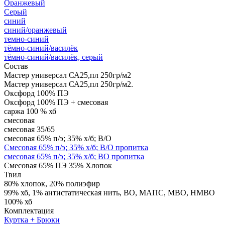
Оранжевый
Серый
синий
синий/оранжевый
темно-синий
тёмно-синий/василёк
тёмно-синий/василёк, серый
Состав
Мастер универсал СА25,пл 250гр/м2
Мастер универсал СА25,пл 250гр/м2.
Оксфорд 100% ПЭ
Оксфорд 100% ПЭ + смесовая
саржа 100 % хб
смесовая
смесовая 35/65
смесовая 65% п/э; 35% х/б; В/О
Смесовая 65% п/э; 35% х/б; В/О пропитка
смесовая 65% п/э; 35% х/б; ВО пропитка
Смесовая 65% ПЭ 35% Хлопок
Твил
80% хлопок, 20% полиэфир
99% хб, 1% антистатическая нить, ВО, МАПС, МВО, НМВО
100% хб
Комплектация
Куртка + Брюки