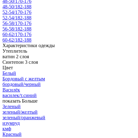
48-50/170-176
48-50/182-188
52-54/170-176
52-54/182-188
56-58/170-176
56-58/182-188
60-62/170-176
60-62/182-188
Характеристики одежды
Утеплитель
ватин 2 слоя
Синтепон 3 слоя
Цвет
Белый
Бордовый с желтым
бордовый/черный
Василёк
василек/т.синий
показать Больше
Зеленый
зеленый/желтый
зеленый/оранжевый
изумруд
кмф
Красный