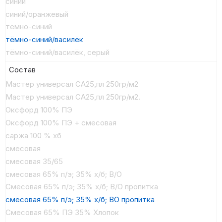
синий
синий/оранжевый
темно-синий
тёмно-синий/василёк
тёмно-синий/василёк, серый
Состав
Мастер универсал СА25,пл 250гр/м2
Мастер универсал СА25,пл 250гр/м2.
Оксфорд 100% ПЭ
Оксфорд 100% ПЭ + смесовая
саржа 100 % хб
смесовая
смесовая 35/65
смесовая 65% п/э; 35% х/б; В/О
Смесовая 65% п/э; 35% х/б; В/О пропитка
смесовая 65% п/э; 35% х/б; ВО пропитка
Смесовая 65% ПЭ 35% Хлопок