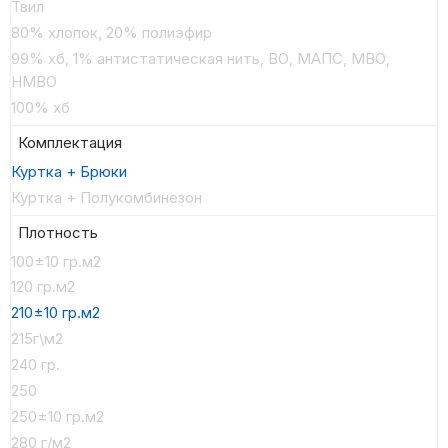
Твил
80% хлопок, 20% полиэфир
99% хб, 1% антистатическая нить, ВО, МАПС, МВО,
НМВО
100% хб
Комплектация
Куртка + Брюки
Куртка + Полукомбинезон
Плотность
100±10 гр.м2
120 гр.м2
210±10 гр.м2
215г\м2
240 гр.
250
250±10 гр.м2
280 г/м2